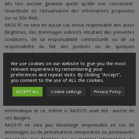
dès lors aucune garantie quelle qu’elle soit concernant
l’exactitude ou l’actualisation des informations proposées
sur ce Site Web.
RADSYS ne sera en aucun cas tenue responsable des actes
illégitimes, des dommages indirects résultant des présentes
conditions, de sa responsabilité contractuelle ou de sa
responsabilité du fait des produits ou de quelques
dommages directs, indirects ou accidentels que ce soient,
tels que des pertes d’exploitation, des pertes de bénéfices,
We use cookies on our website to give you the most
des pertes d’opportunités, des pertes (d’exploitation), des
relevant experience by remembering your
preferences and repeat visits. By clicking “Accept”,
stagnations de l’exploitation ou des coûts (de personnel),
you consent to the use of ALL the cookies.
même si ceux-ci devaient résulter d’une faute grave ou d’une
faute répétitive causée par le Site Web (y compris le
ACCEPT ALL
Cookie settings
Privacy Policy
fonctionnement technique ou l’indisponibilité), de virus
informatiques, de délits informatiques, d’actes de piratage
informatique et ce, même si RADSYS avait été avertie de
ces dangers.
RADSYS ne sera pas davantage responsable en cas de
dommages ou de perturbations temporaires ou permanents